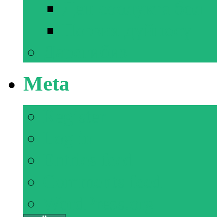
Ден соолукта бол
Поэзия дүйнөсү
Дарегибиз
Meta
Register
Log in
Entries feed
Comments feed
WordPress.org