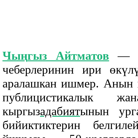
Чы
ң
гыз Айтматов
— аз
чеберлеринин ири өкүл
аралашкан ишмер. Анын 
публицистикалык жа
к
ыргыз
адабият
ынын
урга
бийиктиктерин белгил