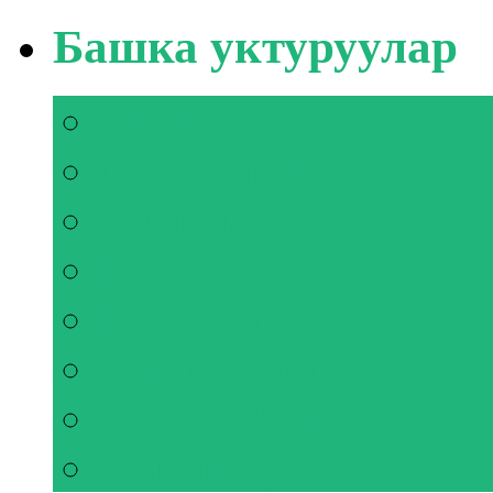
Башка уктуруулар
Менин укугум
Ден соолукта бол
Айымдар убактысы
Пайдалуу кеңештер
Поэзия дүйнөсү
Жапон тили
Talas english
Жомоктор