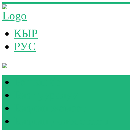
КЫР
РУС
Башкы бет
Биз тууралуу
Биздин жамаат
Биздин долбоорлор