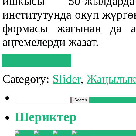
йшкысы 50-жылда
институтунда окуп жүргө
формасы жагынан да а
аңгемелерди жазат.
Толугу менен
Category:
Slider
,
Жаңылык
Search
for:
Шериктер