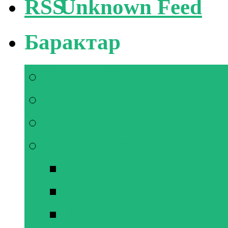
Unknown Feed
Барактар
Башкы бет
Биз тууралуу
Биздин жамаат
Биздин долбоорлор
Жаңылыктар
Менин укугум
Айымдар убактыс