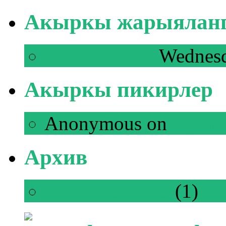
Акыркы жарыяланг
Привет, мир!
Wednesd
Акыркы пикирлер
Anonymous
on
Приве
Архив
December 2013
(1)