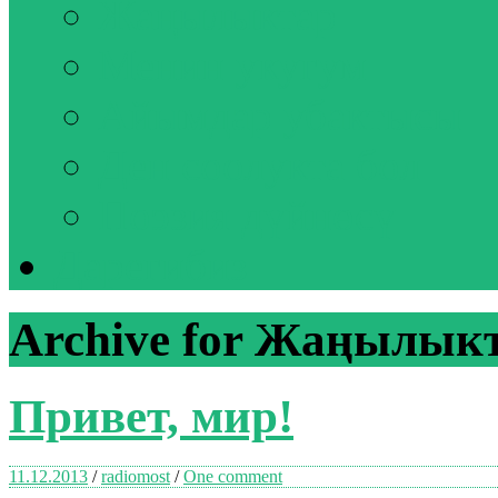
Жаңылыктар
Менин укугум
Айымдар убактысы
Ден соолукта бол
Поэзия дүйнөсү
Дарегибиз
Archive for Жаңылык
Привет, мир!
11.12.2013
/
radiomost
/
One comment