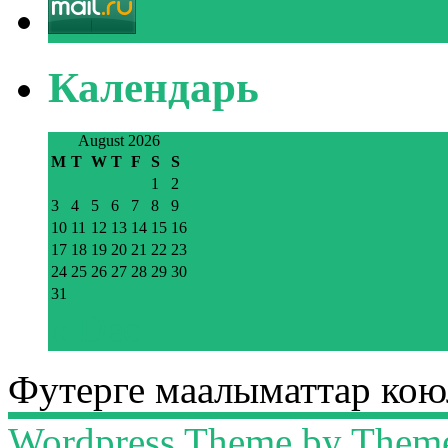
Календарь
August 2026
M
T
W
T
F
S
S
1
2
3
4
5
6
7
8
9
10
11
12
13
14
15
16
17
18
19
20
21
22
23
24
25
26
27
28
29
30
31
« Dec
Футерге маалыматтар коюл
Wordpress Theme by Them